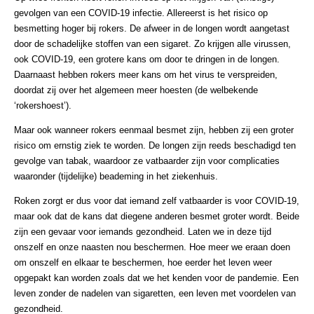
gevolgen van een COVID-19 infectie. Allereerst is het risico op
besmetting hoger bij rokers. De afweer in de longen wordt aangetast
door de schadelijke stoffen van een sigaret. Zo krijgen alle virussen,
ook COVID-19, een grotere kans om door te dringen in de longen.
Daarnaast hebben rokers meer kans om het virus te verspreiden,
doordat zij over het algemeen meer hoesten (de welbekende
‘rokershoest’).
Maar ook wanneer rokers eenmaal besmet zijn, hebben zij een groter
risico om ernstig ziek te worden. De longen zijn reeds beschadigd ten
gevolge van tabak, waardoor ze vatbaarder zijn voor complicaties
waaronder (tijdelijke) beademing in het ziekenhuis.
Roken zorgt er dus voor dat iemand zelf vatbaarder is voor COVID-19,
maar ook dat de kans dat diegene anderen besmet groter wordt. Beide
zijn een gevaar voor iemands gezondheid. Laten we in deze tijd
onszelf en onze naasten nou beschermen. Hoe meer we eraan doen
om onszelf en elkaar te beschermen, hoe eerder het leven weer
opgepakt kan worden zoals dat we het kenden voor de pandemie. Een
leven zonder de nadelen van sigaretten, een leven met voordelen van
gezondheid.