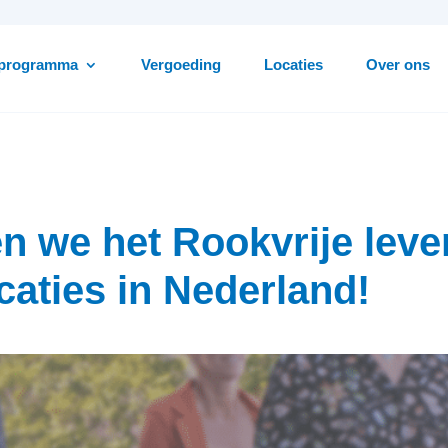
 programma
Vergoeding
Locaties
Over ons
n we het Rookvrije leve
caties in Nederland!