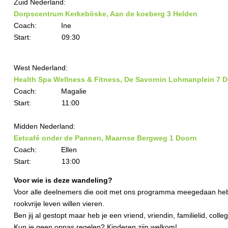
Zuid Nederland:
Dorpscentrum Kerkeböske, Aan de koeberg 3
Helden
Coach: Ine
Start: 09:30
West Nederland:
Health Spa Wellness & Fitness, De Savornin Lohmanplein 7
D
Coach: Magalie
Start: 11:00
Midden Nederland:
Eetcafé onder de Pannen, Maarnse Bergweg 1
Doorn
Coach: Ellen
Start: 13:00
Voor wie is deze wandeling?
Voor alle deelnemers die ooit met ons programma meegedaan hebb
rookvrije leven willen vieren.
Ben jij al gestopt maar heb je een vriend, vriendin, familielid, co
Kun je geen oppas regelen? Kinderen zijn welkom!