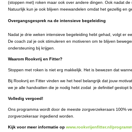
(stoppen met) roken maar ook over andere dingen. Ook nadat de ses
Natuurlijk kun je ook blijven meewandelen omdat het gezellig en g
Overgangsgesprek na de intensieve begeleiding
Nadat je drie weken intensieve begeleiding hebt gehad, volgt er e
De coach zal je ook stimuleren en motiveren om te blijven bewegen,
ondersteuning bij krijgen.
Waarom Rookvrij en Fitter?
Stoppen met roken is niet erg makkelijk. Het is bewezen dat wann
Bij Rookvrij en Fitter vinden we het heel belangrijk dat jouw motiv
we je alle handvatten die je nodig hebt zodat je definitief gestopt bli
Volledig vergoed!
Ons programma wordt door de meeste zorgverzekeraars 100% vergoed
zorgverzekeraar ingediend worden.
Kijk voor meer informatie op
www.rookvrijenfitter.nl/program