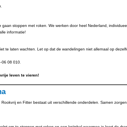
n.
 te gaan stoppen met roken. We werken door heel Nederland, individueel
le informatie!
et te laten wachten. Let op dat de wandelingen niet allemaal op dezelfde
5-06 08 010.
ije leven te vieren!
ma
kvrij en Fitter bestaat uit verschillende onderdelen. Samen zorgen ze
pt om te stoppen met roken en een knijpbal waarmee je leert de drang