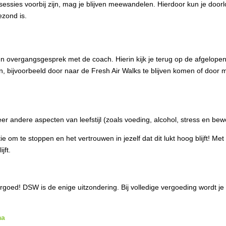
sies voorbij zijn, mag je blijven meewandelen. Hierdoor kun je doorlop
ezond is.
en overgangsgesprek met de coach. Hierin kijk je terug op de afgelopen 
 bijvoorbeeld door naar de Fresh Air Walks te blijven komen of door met 
eer andere aspecten van leefstijl (zoals voeding, alcohol, stress en 
atie om te stoppen en het vertrouwen in jezelf dat dit lukt hoog blijft! 
jft.
! DSW is de enige uitzondering. Bij volledige vergoeding wordt je eige
ma