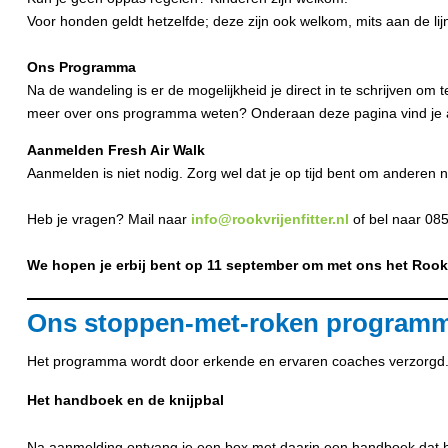
Voor honden geldt hetzelfde; deze zijn ook welkom, mits aan de lij
Ons Programma
Na de wandeling is er de mogelijkheid je direct in te schrijven om
meer over ons programma weten? Onderaan deze pagina vind je al
Aanmelden Fresh Air Walk
Aanmelden is niet nodig. Zorg wel dat je op tijd bent om anderen ni
Heb je vragen? Mail naar
info@rookvrijenfitter.nl
of bel naar 08
We hopen je erbij bent op 11 september om met ons het Rookvr
Ons stoppen-met-roken program
Het programma wordt door erkende en ervaren coaches verzorgd. Roo
Het handboek en de knijpbal
Na aanmelding ontvang je een box met daarin een handboek dat hel