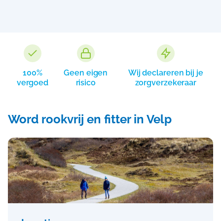
100%
Geen eigen
Wij declareren bij je
vergoed
risico
zorgverzekeraar
Word rookvrij en fitter in Velp