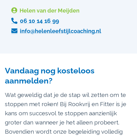

Helen van der Meijden

06 10 14 16 99

info@helenleefstijlcoaching.nl
Vandaag nog kosteloos
aanmelden?