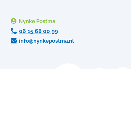

Nynke Postma

06 15 68 00 99

info@nynkepostma.nl
Vandaag nog kosteloos
aanmelden?