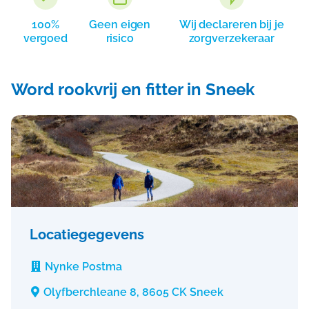
100%
Geen eigen
Wij declareren bij je
vergoed
risico
zorgverzekeraar
Word rookvrij en fitter in Sneek
Locatiegegevens
Nynke Postma

Olyfberchleane 8, 8605 CK Sneek
