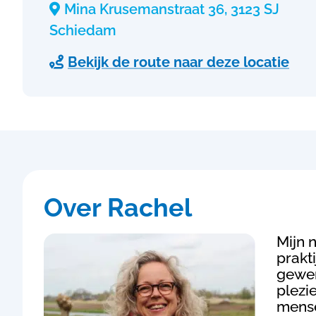
Mina Krusemanstraat 36, 3123 SJ

Schiedam
Bekijk de route naar deze locatie

Over Rachel
Mijn 
prakt
gewer
plezie
mense