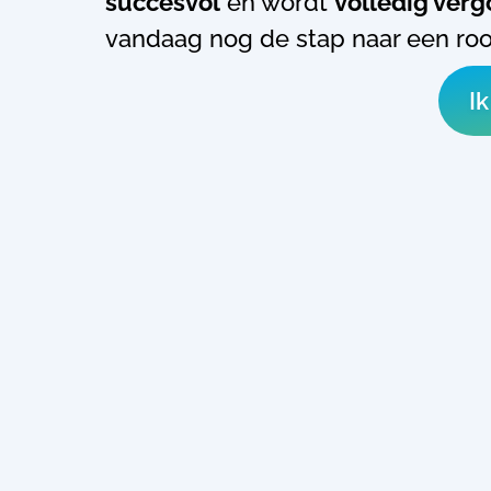
succesvol
en wordt
volledig ver
vandaag nog de stap naar een rook
I