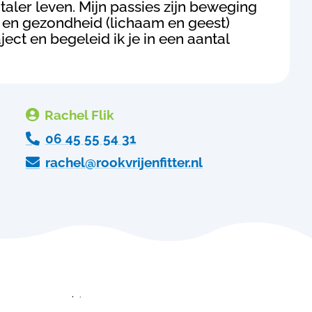
taler leven. Mijn passies zijn beweging
ng en gezondheid (lichaam en geest)
ect en begeleid ik je in een aantal

Rachel Flik

06 45 55 54 31

rachel@rookvrijenfitter.nl