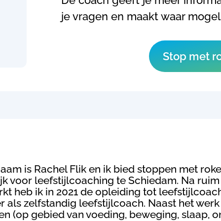
De coach geeft je meer inform
je vragen en maakt waar mogeli
Stop met ro
naam is Rachel Flik en ik bied stoppen met rok
ijk voor leefstijlcoaching te Schiedam. Na rui
kt heb ik in 2021 de opleiding tot leefstijlcoa
r als zelfstandig leefstijlcoach. Naast het werk
n (op gebied van voeding, beweging, slaap, on