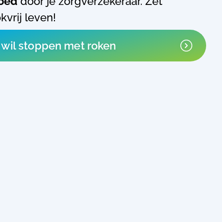
goed
door je zorgverzekeraar. Zet
vrij leven!
k wil stoppen met roken