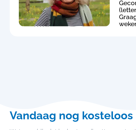
Gecom
(lett
Graag
weken
Vandaag nog kosteloos