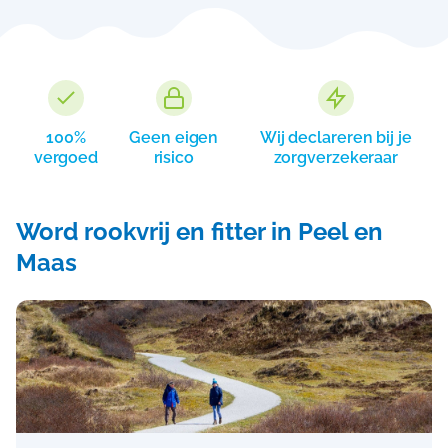
100%
Geen eigen
Wij declareren bij je
vergoed
risico
zorgverzekeraar
Word rookvrij en fitter in Peel en
Maas