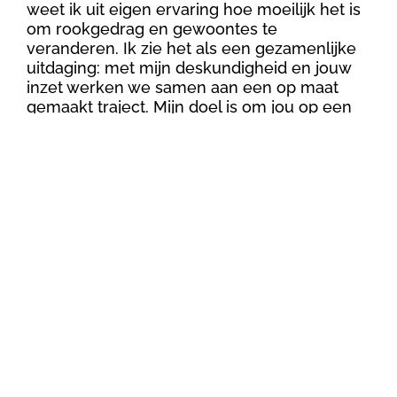
weet ik uit eigen ervaring hoe moeilijk het is
om rookgedrag en gewoontes te
veranderen. Ik zie het als een gezamenlijke
uitdaging: met mijn deskundigheid en jouw
inzet werken we samen aan een op maat
gemaakt traject. Mijn doel is om jou op een
goede en professionele manier te
begeleiden bij het stoppen met roken, zodat
jij een gezonder en fitter leven tegemoet
kunt gaan. Mijn naam is Martha, ik woon in
Leeuwarden en spreek Fries.
Contact

Martha Vallinga

0645855679