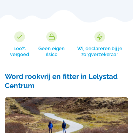
100%
Geen eigen
Wij declareren bij je
vergoed
risico
zorgverzekeraar
Word rookvrij en fitter in Lelystad
Centrum