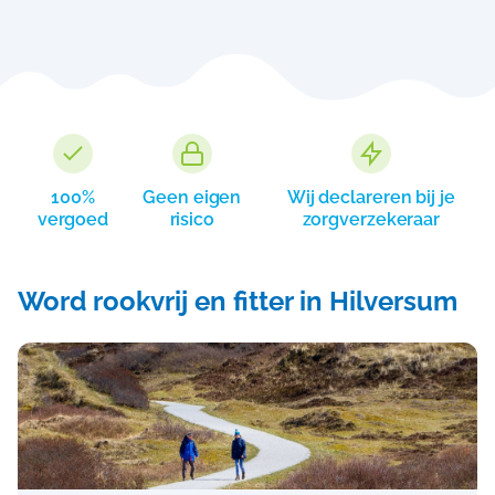
100%
Geen eigen
Wij declareren bij je
vergoed
risico
zorgverzekeraar
Word rookvrij en fitter in Hilversum