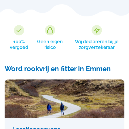
100%
Geen eigen
Wij declareren bij je
vergoed
risico
zorgverzekeraar
Word rookvrij en fitter in Emmen