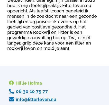
welbevinden, daar ligt mijn passie. In 2020
heb ik mijn leefstijlpraktijk Fitterleven.nu
opgericht. Als leefstijlcoach begeleid ik
mensen in de zoektocht naar een gezonde
leefstijl en organiseer ik events op het
gebied van positieve gezondheid. Het
programma Rookvrij en Fitter is een
geweldige aanvulling hierop. Twijfel niet
langer, grijp deze kans voor een fitter en
rookvrij leven en meld je aan!

Hillie Hofma

06 30 10 75 77

info@fitterleven.nu

https://fitterleven.nu