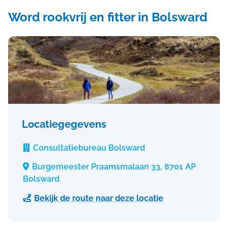
Word rookvrij en fitter in Bolsward
Locatiegegevens
Consultatiebureau Bolsward

Burgemeester Praamsmalaan 33, 8701 AP

Bolsward
Bekijk de route naar deze locatie
