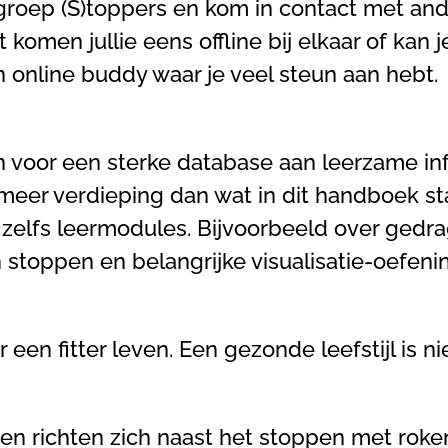
e groep (S)toppers en kom in contact met a
omen jullie eens offline bij elkaar of kan 
en online buddy waar je veel steun aan hebt.
en voor een sterke database aan leerzame i
g meer verdieping dan wat in dit handboek s
of zelfs leermodules. Bijvoorbeeld over ge
 stoppen en belangrijke visualisatie-oefeni
 een fitter leven. Een gezonde leefstijl is ni
s en richten zich naast het stoppen met rok