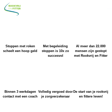
Stoppen met roken
Met begeleiding
Al meer dan 22.000
scheelt een hoop geld
stoppen is 10x zo
mensen zijn gestopt
succesvol
met Rookvrij en Fitter
Binnen 3 werkdagen
Volledig vergoed door
De start van je rookvrij
contact met een coach
je zorgverzekeraar
en fittere leven!