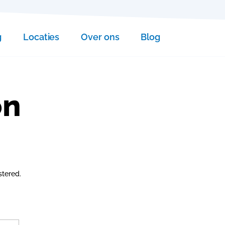
g
Locaties
Over ons
Blog
on
stered.