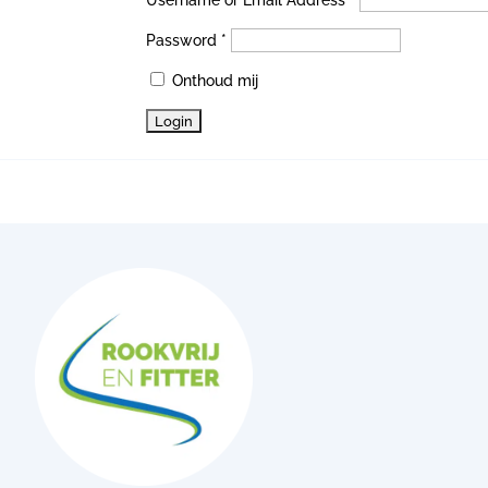
Username or Email Address *
Password *
Onthoud mij