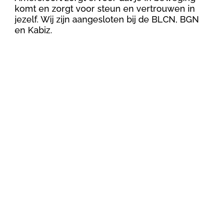
komt en zorgt voor steun en vertrouwen in
jezelf. Wij zijn aangesloten bij de BLCN, BGN
en Kabiz.
Contact

Esther, Corine en Arnold

info@rookvrij.eu

http://rookvrij.eu/
Vandaag nog